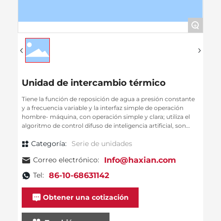
+
Unidad de intercambio térmico
Tiene la función de reposición de agua a presión constante
y a frecuencia variable y la interfaz simple de operación
hombre- máquina, con operación simple y clara; utiliza el
algoritmo de control difuso de inteligencia artificial, son
pocos los parámetros que necesitan ser configurados por el
Categoría:
Serie de unidades
usuario, el control de presión es estable, tiene el control
automático de la presión de reposición de agua dinámica y
Correo electrónico:
Info@haxian.com
estática. Pueden configurarse dos presiones de reposición
de agua: presión dinámica y presión estática. Al momento
Tel:
86-10-68631142
de arranque y parada de la bomba de recirculación, se
conmuta automáticamente la función de reposición de
agua y protección contra la escasez de agua. Cuando el
Obtener una cotización
tanque de reposición de agua carece de agua, la bomba se
para automática para evitar el funcionamiento en vacío de