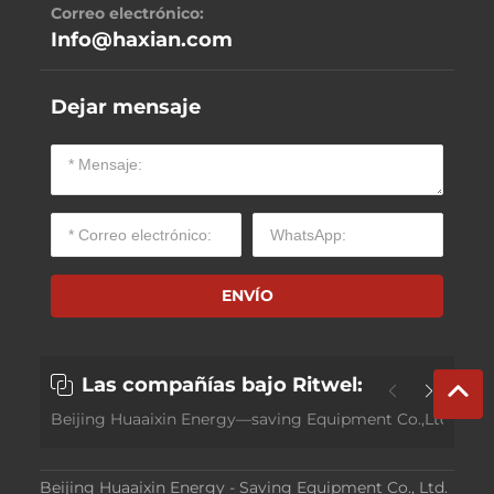
Correo electrónico:
Info@haxian.com
Dejar mensaje
ENVÍO
Las compañías bajo Ritwel:
Beijing Huaaixin Energy—saving Equipment Co.,Ltd.
Eq
Beijing Huaaixin Energy - Saving Equipment Co., Ltd.