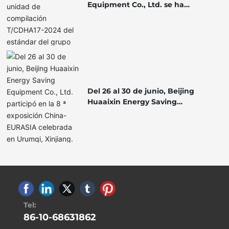
Equipment Co., Ltd. se ha
convertido en la unidad de
compilación T/CDHA17-2024 del
estándar del grupo "intercambide
calor de placas separables para
calefacción" de la asociación de
calefacción urbana de China
Del 26 al 30 de junio, Beijing
Huaaixin Energy Saving
Equipment Co., Ltd. participó en
la 8 ª exposición China-EURASIA
celebrada en Urumqi, Xinjiang.
Tel:
86-10-68631862