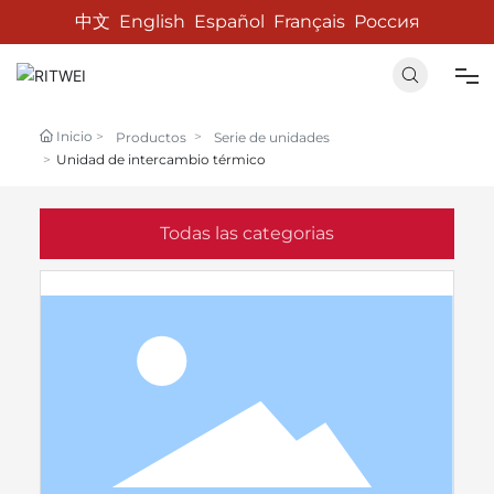
中文
English
Español
Français
Россия
Hogar
Inicio
Productos
Serie de unidades
Unidad de intercambio térmico
Sobre Nosotros
Todas las categorias
Productos
Noticias
Contacto con nosotros